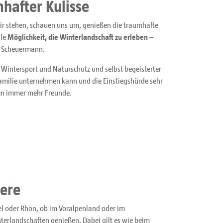
hafter Kulisse
ir stehen, schauen uns um, genießen die traumhafte
lle
Möglichkeit, die Winterlandschaft zu erleben
–
d Scheuermann.
 Wintersport und Naturschutz und selbst begeisterter
milie unternehmen kann und die Einstiegshürde sehr
ren immer mehr Freunde.
iere
el oder Rhön, ob im Voralpenland oder im
erlandschaften genießen. Dabei gilt es wie beim