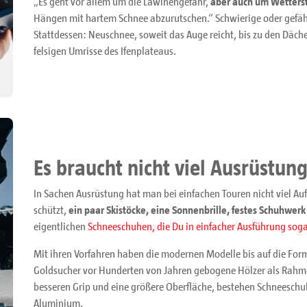
„Es geht vor allem um die Lawinengefahr,
aber auch um Wetterst
Hängen mit hartem Schnee abzurutschen.“ Schwierige oder gefährl
Stattdessen: Neuschnee, soweit das Auge reicht, bis zu den Däc
felsigen Umrisse des Ifenplateaus.
Es braucht nicht viel Ausrüstun
In Sachen Ausrüstung hat man bei einfachen Touren nicht viel A
schützt,
ein paar Skistöcke, eine Sonnenbrille, festes Schuhwerk
eigentlichen
Schneeschuhen, die Du in einfacher Ausführung sog
Mit ihren Vorfahren haben die modernen Modelle bis auf die Fo
Goldsucher vor Hunderten von Jahren gebogene Hölzer als Rahm
besseren Grip und eine größere Oberfläche, bestehen Schneeschu
Aluminium.