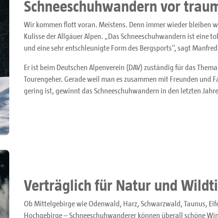
Schneeschuhwandern vor traum
Wir kommen flott voran. Meistens. Denn immer wieder bleiben w
Kulisse der Allgäuer Alpen. „Das Schneeschuhwandern ist eine to
und eine sehr entschleunigte Form des Bergsports“, sagt Manfre
Er ist beim Deutschen Alpenverein (DAV) zuständig für das Thema
Tourengeher. Gerade weil man es zusammen mit Freunden und Fa
gering ist, gewinnt das Schneeschuhwandern in den letzten Jah
Verträglich für Natur und Wildt
Ob Mittelgebirge wie Odenwald, Harz, Schwarzwald, Taunus, Eif
Hochgebirge – Schneeschuhwanderer können überall schöne Wint