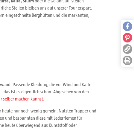
ürze, Kälte, Sturm
oder die Gefahr, auf steilen
iche Stellen bleiben uns auf unserer Tour erspart.
hern eingeschneite Berghütten und die markanten,
Face
Pinte
Link 
Seite
g
ufwand. Passende Kleidung, die vor Wind und Kälte
– das ist es eigentlich schon. Abgesehen von den
ar selber machen kannst.
rm heute nur noch wenig gemein. Nutzten Trapper und
en und bespannten diese mit Lederriemen für
he heute überwiegend aus Kunststoff oder