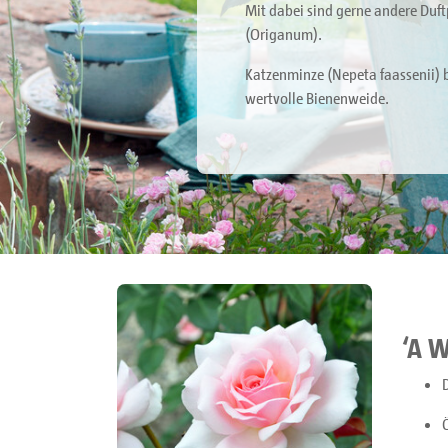
Mit dabei sind gerne andere Duf
(Origanum).
Katzenminze (Nepeta faassenii) b
wertvolle Bienenweide.
‘A W