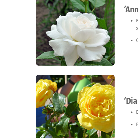
‘An
‘Di