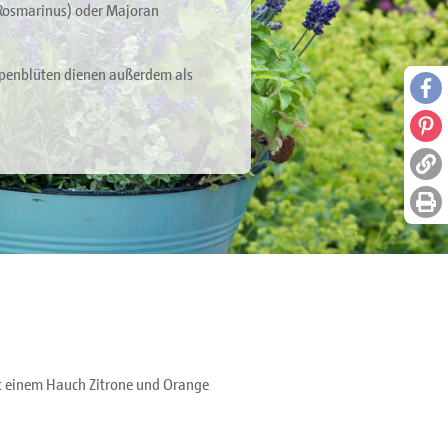
Rosmarinus) oder Majoran
ippenblüten dienen außerdem als
Face
Pinte
Link 
Seite
it einem Hauch Zitrone und Orange