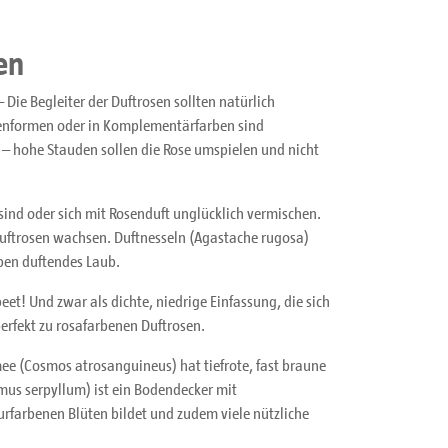
en
Die Begleiter der Duftrosen sollten natürlich
tenformen oder in Komplementärfarben sind
 – hohe Stauden sollen die Rose umspielen und nicht
sind oder sich mit Rosenduft unglücklich vermischen.
Duftrosen wachsen. Duftnesseln (Agastache rugosa)
ben duftendes Laub.
eet! Und zwar als dichte, niedrige Einfassung, die sich
erfekt zu rosafarbenen Duftrosen.
mee (Cosmos atrosanguineus) hat tiefrote, fast braune
mus serpyllum) ist ein Bodendecker mit
urfarbenen Blüten bildet und zudem viele nützliche