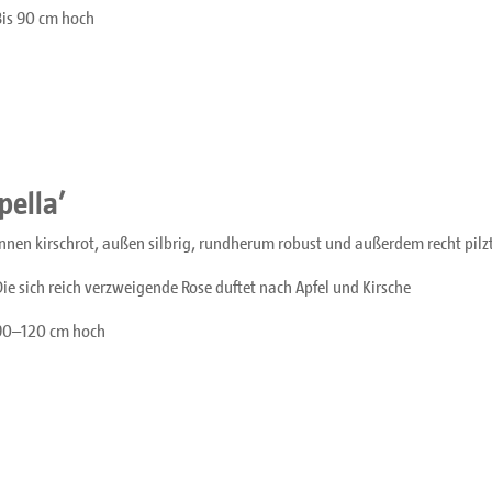
Bis 90 cm hoch
pella’
Innen kirschrot, außen silbrig, rundherum robust und außerdem recht pilz
Die sich reich verzweigende Rose duftet nach Apfel und Kirsche
90–120 cm hoch