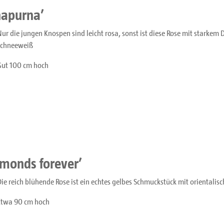
napurna’
Nur die jungen Knospen sind leicht rosa, sonst ist diese Rose mit starke
schneeweiß
Gut 100 cm hoch
amonds forever’
Die reich blühende Rose ist ein echtes gelbes Schmuckstück mit orienta
Etwa 90 cm hoch