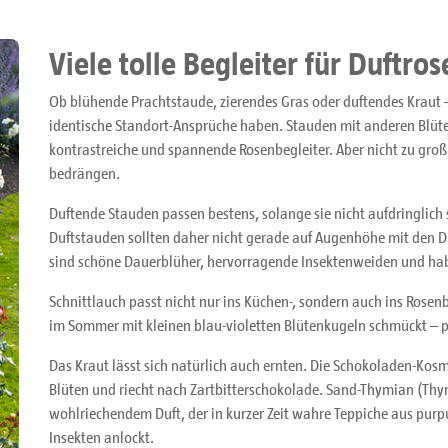
Viele tolle Begleiter für Duftros
Ob blühende Prachtstaude, zierendes Gras oder duftendes Kraut – 
identische Standort-Ansprüche haben. Stauden mit anderen Blü
kontrastreiche und spannende Rosenbegleiter. Aber nicht zu groß
bedrängen.
Duftende Stauden passen bestens, solange sie nicht aufdringlich 
Duftstauden sollten daher nicht gerade auf Augenhöhe mit den 
sind schöne Dauerblüher, hervorragende Insektenweiden und ha
Schnittlauch passt nicht nur ins Küchen-, sondern auch ins Rosenb
im Sommer mit kleinen blau-violetten Blütenkugeln schmückt – p
Das Kraut lässt sich natürlich auch ernten. Die Schokoladen-Kos
Blüten und riecht nach Zartbitterschokolade. Sand-Thymian (Thy
wohlriechendem Duft, der in kurzer Zeit wahre Teppiche aus purp
Insekten anlockt.