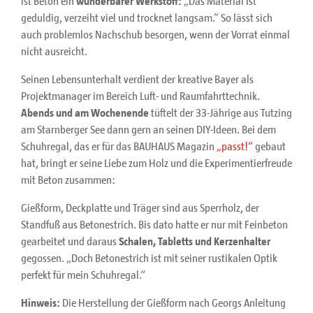
ist Beton ein
wunderbarer Werkstoff:
„Das Material ist
geduldig, verzeiht viel und trocknet langsam.” So lässt sich
auch problemlos Nachschub besorgen, wenn der Vorrat einmal
nicht ausreicht.
Seinen Lebensunterhalt verdient der kreative Bayer als
Projektmanager im Bereich Luft- und Raumfahrttechnik.
Abends und am Wochenende
tüftelt der 33-Jährige aus Tutzing
am Starnberger See dann gern an seinen DIY-Ideen. Bei dem
Schuhregal, das er für das BAUHAUS Magazin
„passt!“
gebaut
hat, bringt er seine Liebe zum Holz und die Experimentierfreude
mit Beton zusammen:
Gießform, Deckplatte und Träger sind aus Sperrholz, der
Standfuß aus Betonestrich. Bis dato hatte er nur mit Feinbeton
gearbeitet und daraus
Schalen, Tabletts und Kerzenhalter
gegossen. „Doch Betonestrich ist mit seiner rustikalen Optik
perfekt für mein Schuhregal.“
Hinweis:
Die Herstellung der Gießform nach Georgs Anleitung