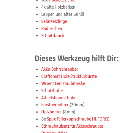
4x alte Holzbalken
Lappen und altes Leinöl
Salatsetzlinge
Radieschen
Schnittlauch
Dieses Werkzeug hilft Dir:
Akku-Bohrschrauber
Craftomat Holz-Strukturbürste
Wisent Feinstaubmaske
Schutzbrille
Arbeitshandschuhe
Forstnerbohrer
(20mm)
Holzbohrer
(8mm)
8x
Spax Tellerkopfschraube HI.FORCE
Schraubaufsatz für Akkuschrauber
Durchwurfsieb