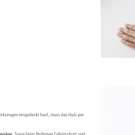
rkzeugen eingedeckt hast, muss das Holz per
ppsäge
. Trage beim Bedienen Gehörschutz und