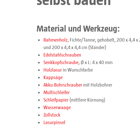
Material und Werkzeug:
Rahmenholz
, Fichte/Tanne, gehobelt, 200 x 4,4 x
und 200 x 4,4 x 4,4 cm (Ständer)
Edelstahlschrauben
Senkkopfschraube
, Ø x L: 4 x 40 mm
Holzlasur
in Wunschfarbe
Kappsäge
Akku-Bohrschrauber
mit Holzbohrer
Multischleifer
Schleifpapier
(mittlere Körnung)
Wasserwaage
Zollstock
Lasurpinsel