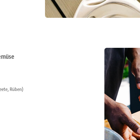
Gemüse
eete, Rüben)