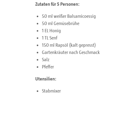
Zutaten für 5 Personen:
50 ml weißer Balsamicoessig
50 ml Gemüsebrühe
1 EL Honig
1 TL Senf
150 ml Rapsöl (kalt gepresst)
Gartenkräuter nach Geschmack
Salz
Pfeffer
Utensilien:
Stabmixer