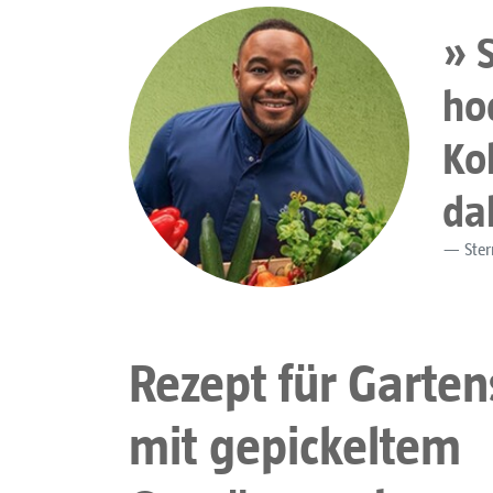
ho
Ko
da
Ster
Rezept für Garten
mit gepickeltem