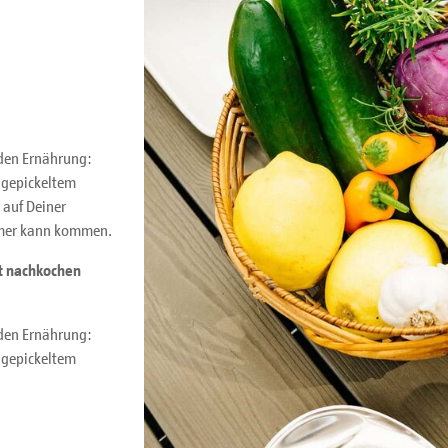
nden Ernährung:
t gepickeltem
 auf Deiner
mmer kann kommen.
t nachkochen
nden Ernährung:
t gepickeltem