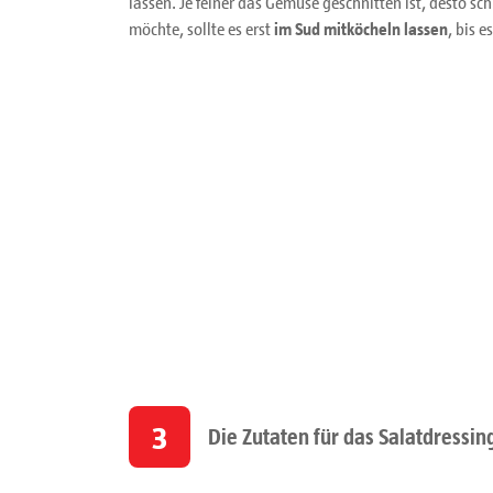
lassen. Je feiner das Gemüse geschnitten ist, desto sc
möchte, sollte es erst
im Sud mitköcheln lassen
, bis es
3
Die Zutaten für das Salatdressin