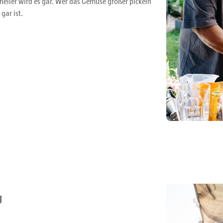
hneller wird es gar. Wer das Gemüse größer pickeln
 gar ist.
g