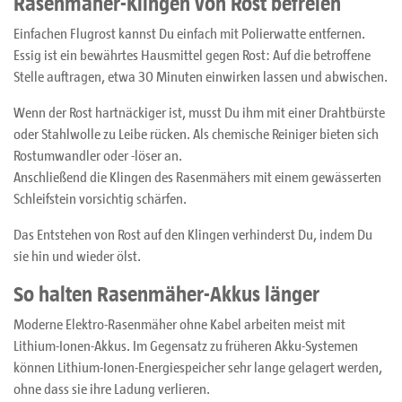
Rasenmäher-Klingen von Rost befreien
Einfachen Flugrost kannst Du einfach mit Polierwatte entfernen.
Essig ist ein bewährtes Hausmittel gegen Rost: Auf die betroffene
Stelle auftragen, etwa 30 Minuten einwirken lassen und abwischen.
Wenn der Rost hartnäckiger ist, musst Du ihm mit einer Drahtbürste
oder Stahlwolle zu Leibe rücken. Als chemische Reiniger bieten sich
Rostumwandler oder -löser an.
Anschließend die Klingen des Rasenmähers mit einem gewässerten
Schleifstein vorsichtig schärfen.
Das Entstehen von Rost auf den Klingen verhinderst Du, indem Du
sie hin und wieder ölst.
So halten Rasenmäher-Akkus länger
Moderne Elektro-Rasenmäher ohne Kabel arbeiten meist mit
Lithium-Ionen-Akkus. Im Gegensatz zu früheren Akku-Systemen
können Lithium-Ionen-Energiespeicher sehr lange gelagert werden,
ohne dass sie ihre Ladung verlieren.