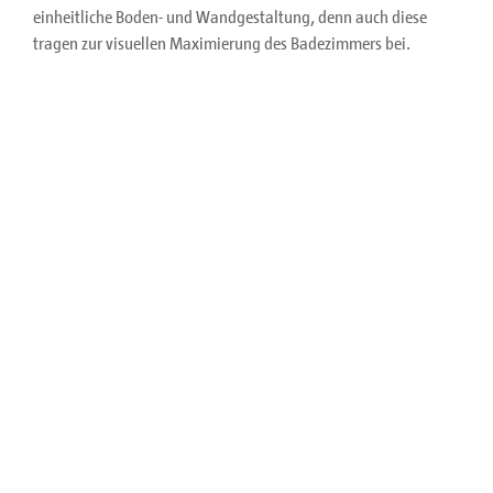
einheitliche Boden- und Wandgestaltung, denn auch diese
tragen zur visuellen Maximierung des Badezimmers bei.
Wähle für Dein
kleines Bad
am besten eine bodengleiche,