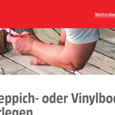
Wohnide
Teppich- oder Vinylb
rlegen