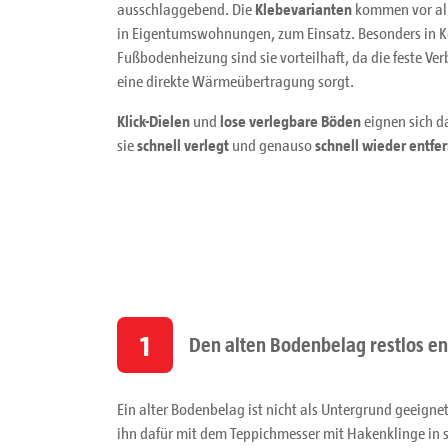
ausschlaggebend. Die
Klebevarianten
kommen vor al
in Eigentumswohnungen, zum Einsatz. Besonders in K
Fußbodenheizung sind sie vorteilhaft, da die feste V
eine direkte Wärmeübertragung sorgt.
Klick-Dielen
und
lose verlegbare Böden
eignen sich 
sie
schnell verlegt
und genauso
schnell wieder entfer
1
Den alten Bodenbelag restlos e
Ein alter Bodenbelag ist nicht als Untergrund geeigne
ihn dafür mit dem Teppichmesser mit Hakenklinge in s