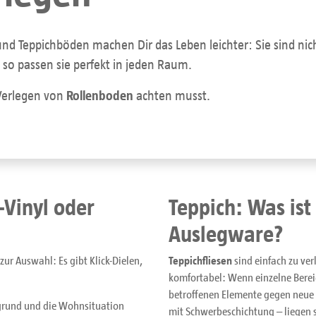
und Teppichböden machen Dir das Leben leichter: Sie sind nich
– so passen sie perfekt in jeden Raum.
 Verlegen von
Rollenboden
achten musst.
k-Vinyl oder
Teppich: Was ist
Auslegware?
ur Auswahl: Es gibt Klick-Dielen,
Teppichfliesen
sind einfach zu ver
komfortabel: Wenn einzelne Bereic
betroffenen Elemente gegen neue 
ergrund und die Wohnsituation
mit Schwerbeschichtung – liegen si