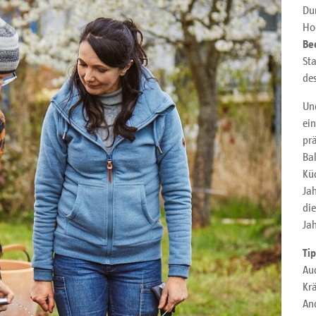
Du
Ho
Be
Sta
de
Un
ein
prä
Bal
Kü
Jah
di
Jah
Ti
Auc
Kr
And