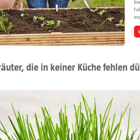
br
Fo
en
räuter, die in keiner Küche fehlen dü