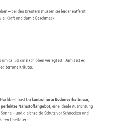
eben – bei den Kräutern müssen sie leider entfernt
 viel Kraft und damit Geschmack.
s um ca. 50 cm nach oben verlegt ist. Damit ist es
editerrane Kräuter.
 Hochbeet hast Du
kontrollierte Bodenverhältnisse
,
n
perfektes Nährstoffangebot
, eine ideale Ausrichtung
 Sonne – und gleichzeitig Schutz vor Schnecken und
deren Übeltätern.