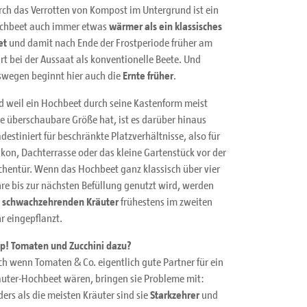
rch das Verrotten von Kompost im Untergrund ist ein
chbeet auch immer etwas
wärmer als ein klassisches
et
und damit nach Ende der Frostperiode früher am
rt bei der Aussaat als konventionelle Beete. Und
swegen beginnt hier auch die
Ernte früher
.
d weil ein Hochbeet durch seine Kastenform meist
e überschaubare Größe hat, ist es darüber hinaus
destiniert für beschränkte Platzverhältnisse, also für
kon, Dachterrasse oder das kleine Gartenstück vor der
chentür. Wenn das Hochbeet ganz klassisch über vier
re bis zur nächsten Befüllung genutzt wird, werden
e
schwachzehrenden Kräuter
frühestens im zweiten
r eingepflanzt.
pp! Tomaten und Zucchini dazu?
h wenn Tomaten & Co. eigentlich gute Partner für ein
äuter-Hochbeet wären, bringen sie Probleme mit:
ers als die meisten Kräuter sind sie
Starkzehrer
und