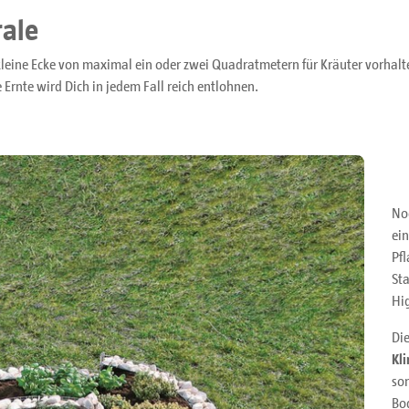
rale
leine Ecke von maximal ein oder zwei Quadratmetern für Kräuter vorhalten
 Ernte wird Dich in jedem Fall reich entlohnen.
Noc
ei
Pfl
Sta
Hi
Di
Kl
so
Bo