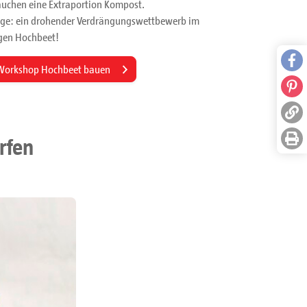
auchen eine Extraportion Kompost.
lge: ein drohender Verdrängungswettbewerb im
gen Hochbeet!
Workshop Hochbeet bauen
Face
Pinte
Link 
rfen
Seite