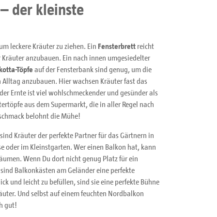
– der kleinste
um leckere Kräuter zu ziehen. Ein
Fensterbrett
reicht
r Kräuter anzubauen. Ein nach innen umgesiedelter
kotta-Töpfe
auf der Fensterbank sind genug, um die
 Alltag anzubauen. Hier wachsen Kräuter fast das
der Ernte ist viel wohlschmeckender und gesünder als
tertöpfe aus dem Supermarkt, die in aller Regel nach
schmack belohnt die Mühe!
sind Kräuter der perfekte Partner für das Gärtnern in
se oder im Kleinstgarten. Wer einen Balkon hat, kann
räumen. Wenn Du dort nicht genug Platz für ein
 sind Balkonkästen am Geländer eine perfekte
ick und leicht zu befüllen, sind sie eine perfekte Bühne
räuter. Und selbst auf einem feuchten Nordbalkon
h gut!