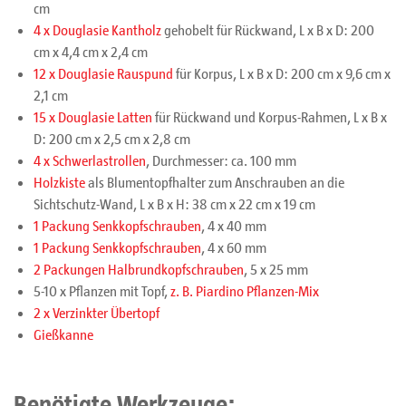
cm
4 x Douglasie Kantholz
gehobelt für Rückwand, L x B x D: 200
cm x 4,4 cm x 2,4 cm
12 x Douglasie Rauspund
für Korpus, L x B x D: 200 cm x 9,6 cm x
2,1 cm
15 x Douglasie Latten
für Rückwand und Korpus-Rahmen, L x B x
D: 200 cm x 2,5 cm x 2,8 cm
4 x Schwerlastrollen
, Durchmesser: ca. 100 mm
Holzkiste
als Blumentopfhalter zum Anschrauben an die
Sichtschutz-Wand, L x B x H: 38 cm x 22 cm x 19 cm
1 Packung Senkkopfschrauben
, 4 x 40 mm
1 Packung Senkkopfschrauben
, 4 x 60 mm
2 Packungen Halbrundkopfschrauben
, 5 x 25 mm
5-10 x Pflanzen mit Topf,
z. B. Piardino Pflanzen-Mix
2 x Verzinkter Übertopf
Gießkanne
Benötigte Werkzeuge: