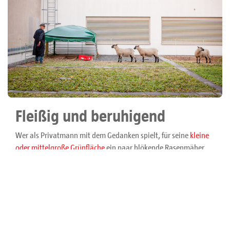
Fleißig und beruhigend
Wer als Privatmann mit dem Gedanken spielt, für seine
kleine
oder mittelgroße Grünfläche
ein paar blökende Rasenmäher
anzuschaffen, dem rät Isabelle Freitag, solch ein Vorhaben
nicht zu unterschätzen.
„Es ist nicht damit getan, einfach nur ein Schaf in den
Garten
zu
stellen“, weiß die junge Schäferin und gibt ein paar Tipps,
worauf Hobby-Schäfer achten sollten (siehe Infokasten unten).
Und was hat es nun mit Zahnarzt Dr. Stefan Greiffenhagen auf