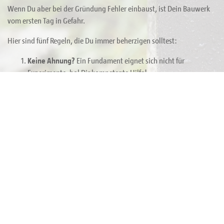
Wenn Du aber bei der Gründung Fehler einbaust, ist Dein Bauwerk
vom ersten Tag in Gefahr.
Hier sind fünf Regeln, die Du immer beherzigen solltest:
Keine Ahnung?
Ein Fundament eignet sich nicht für
Experimente, hol Dir kompetente Hilfe!
Kein Leichtbau
! Wenn Du Dir nicht sicher bist, baue das
Fundament stabiler.
Keine Schnellschüsse!
Ein Betonfundament muss aushärten.
Das kann bis zu vier Wochen dauern. Bis dahin gilt: Pfoten
weg!
Keine Shortcuts für Kinder!
Schaukel, Kletterturm & Co
müssen immer massiv und tief im Boden verankert werden.
Keine Angst vor Fertigteilen!
Ein (Beton-) Fenstersturz gibt
ein hervorragendes Streifenfundament ab. Auch Betonfüße
und Pfostenfundamente kann man fertig bei BAUHAUS
kaufen.