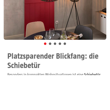
Platzsparender Blickfang: die
Schiebetür
Besonders in kompakten Wohnsituationen ist eine
Schiebetür
eigentlich immer eine
gute Idee
, da sie auch beim Öffnen
wenig Raum einnimmt. Und sie ist immer gut für einen
originellen Akzent: Man nehme z. B. eine massive
Holzschiebetür
mit rustikalem Beschlag und streiche sie in
kraftvoller Signalfarbe
– fertig ist der kreative Eyecatcher mit
kultigem Loft-Charakter. Wie geschaffen, um den
Beton-Style