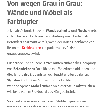
Von wegen Grau in Grau:
Wände und Möbel als
Farbtupfer
Jetzt wird’s bunt: Einzelne
Wandabschnitte
und
Nischen
heben
sich in heiteren Farbtönen vom betongrauen Umfeld ab.
Besonders charmant wird’s, wenn der rauen Oberfläche von
Beton mit
Kreidefarben
ein pudermattes Finish
entgegengesetzt wird.
Für gerade und saubere Streichkanten einfach die Übergänge
von
Betondekor
zu Farbfläche mit Malerkrepp abkleben und
dies für präzise Ergebnisse noch feucht wieder abziehen.
Stylisher Kniff:
Beim Auftragen einer Farbbahn,
wandhängende
Möbel
einfach an dieser Stelle
mitstreichen
–
wie bei unserem Sideboard aus Hängeschränken!
Sofa und Kissen sowie Tische und Stühle fügen sich mal
passend zum Ton der mintgrünen Wandbereiche, mal in