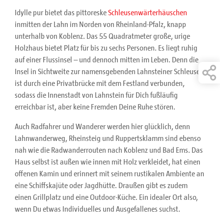
Idylle pur bietet das pittoreske
Schleusenwärterhäuschen
inmitten der Lahn im Norden von Rheinland-Pfalz, knapp
unterhalb von Koblenz. Das 55 Quadratmeter große, urige
Holzhaus bietet Platz für bis zu sechs Personen. Es liegt ruhig
auf einer Flussinsel – und dennoch mitten im Leben. Denn die
Insel in Sichtweite zur namensgebenden Lahnsteiner Schleuse
ist durch eine Privatbrücke mit dem Festland verbunden,
sodass die Innenstadt von Lahnstein für Dich fußläufig
erreichbar ist, aber keine Fremden Deine Ruhe stören.
Auch Radfahrer und Wanderer werden hier glücklich, denn
Lahnwanderweg, Rheinsteig und Ruppertsklamm sind ebenso
nah wie die Radwanderrouten nach Koblenz und Bad Ems. Das
Haus selbst ist außen wie innen mit Holz verkleidet, hat einen
offenen Kamin und erinnert mit seinem rustikalen Ambiente an
eine Schiffskajüte oder Jagdhütte. Draußen gibt es zudem
einen Grillplatz und eine Outdoor-Küche. Ein idealer Ort also,
wenn Du etwas Individuelles und Ausgefallenes suchst.