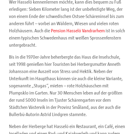
Wer Hasselö kennenlernen möchte, kann dies bequem zu Fuß
erledigen: Sieben Kilometer lang ist der unbefestigte Weg, der
von einem Ende der schwedischen Ostsee-Schäreninsel bis zum
anderen führt – vorbei an Wäldern, Wiesen und vielen roten
Holzhäusern. Auch die
Pension Hasselö Vandrarhem
ist in solch
einem typischen Schwedenhaus mit weißen Sprossenfenstern
untergebracht.
Bis in die 1970er-Jahre beherbergte das Haus die Inselschule,
seit 1998 genießen hier Touristen bei Herbergsmutter Anneth
Johansson eine Auszeit von Stress und Hektik. Neben der
Unterkunft im Haupthaus können sie auch die kleine Variante,
sogenannte „Stugas“, mieten – rote Holzhäuschen mit
Plumpsklo im Garten. Nur 30 Menschen leben auf der größten
der rund 5000 Inseln im Tjuster Schärengarten vor dem
Städtchen Västervik in der Provinz Småland, aus der auch die
Bullerbü-Autorin Astrid Lindgren stammte.
Neben der Herberge hat Hasselö ein Restaurant, ein Café, einen
Inselladen und einen Rad- und Kajakverleih und kann zudem